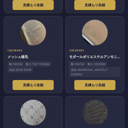
見積もり依頼
見積もり依頼
CH24648S
CH24646S
メッシュ植毛
モダールポリエステルアンモニア空気層50SM/75D
幅:165CM
重さ:100-110GSM
幅:160CM
重さ:250GSM
成份:92%P 8%SP
成份:46%MODAL 49%POLY
5%SPAN
見積もり依頼
見積もり依頼