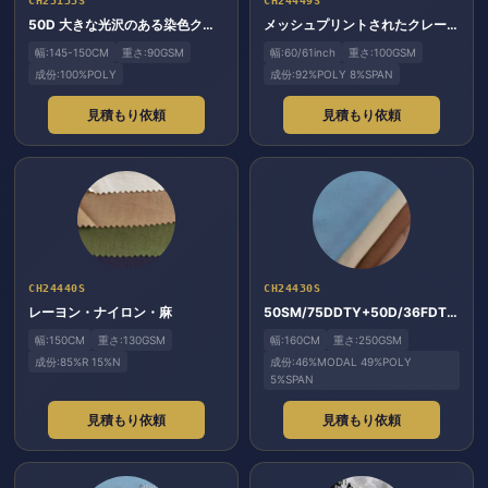
CH25133S
CH24449S
50D 大きな光沢のある染色クレープ
メッシュプリントされたクレープのパネル 2 枚
幅:145-150CM
重さ:90GSM
幅:60/61inch
重さ:100GSM
成份:100%POLY
成份:92%POLY 8%SPAN
見積もり依頼
見積もり依頼
CH24440S
CH24430S
レーヨン・ナイロン・麻
50SM/75DDTY+50D/36FDTY+20dSP
幅:150CM
重さ:130GSM
幅:160CM
重さ:250GSM
成份:85%R 15%N
成份:46%MODAL 49%POLY
5%SPAN
見積もり依頼
見積もり依頼