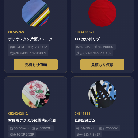
CH24526S
CH24480S-1
ポリウレタン片面ジャージ
1*1 太い針リブ
幅:165CM
重さ:230GSM
幅:175CM
重さ:320GSM
成份:88%POLY 12%SPAN
成份:62％P 34％R 4％SP
見積もり依頼
見積もり依頼
CH24242S-1
CH24481S
空気層デジタル位置決め印刷
2層四辺ゴム
幅:58/60inch
重さ:300GSM
幅:58/60inch
重さ:230GSM
成份:95%P 5%SP
成份:92%P 8%SP