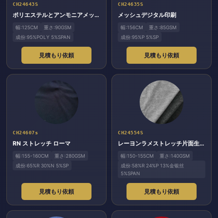
CH24643S
CH24635S
ポリエステルとアンモニアメッシュのスパンコールとチューブ刺繍
メッシュデジタル印刷
幅:125CM
重さ:90GSM
幅:156CM
重さ:85GSM
成份:95%POLY 5%SPAN
成份:95%P 5%SP
見積もり依頼
見積もり依頼
CH24607s
CH24554S
RN ストレッチ ローマ
レーヨンラメストレッチ片面生地
幅:155-160CM
重さ:280GSM
幅:150-155CM
重さ:140GSM
成份:65%R 30%N 5%SP
成份:58%R 24%P 13%金银丝
5%SPAN
見積もり依頼
見積もり依頼