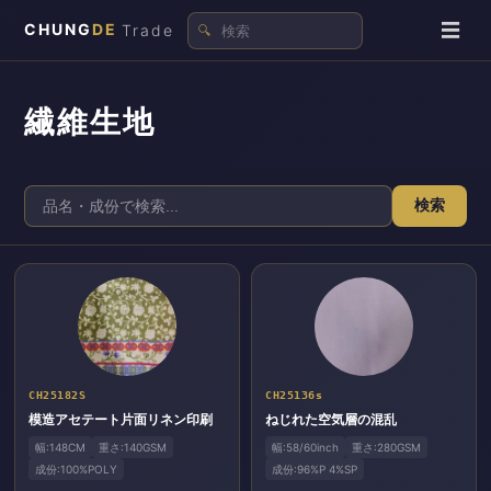
\n
☰
CHUNG
DE
Trade
🔍
繊維生地
検索
CH25182S
CH25136s
模造アセテート片面リネン印刷
ねじれた空気層の混乱
幅:148CM
重さ:140GSM
幅:58/60inch
重さ:280GSM
成份:100%POLY
成份:96%P 4%SP