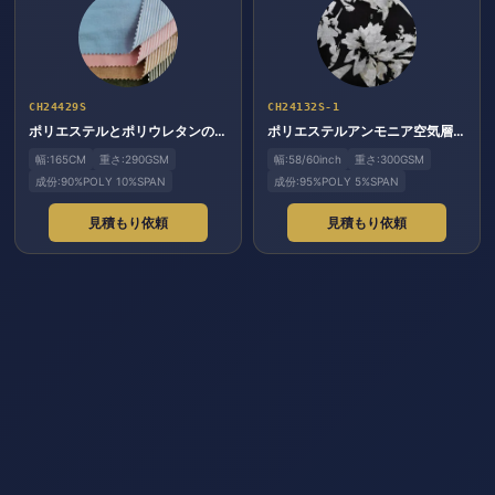
CH24429S
CH24132S-1
ポリエステルとポリウレタンの両面生地
ポリエステルアンモニア空気層3Dカラー印刷
幅:165CM
重さ:290GSM
幅:58/60inch
重さ:300GSM
成份:90%POLY 10%SPAN
成份:95%POLY 5%SPAN
見積もり依頼
見積もり依頼