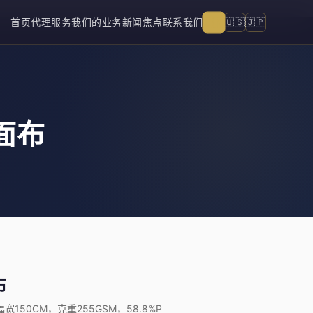
🇨🇳
🇺🇸
🇯🇵
首页
代理服务
我们的业务
新闻焦点
联系我们
面布
布
50CM，克重255GSM，58.8%P