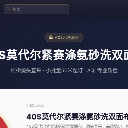
🔍
🏭 AQL出货质检
0S莫代尔紧赛涤氨砂洗双
柯桥源头直采 · 小批量50米起订 · AQL专业质检
CH25051S
40S莫代尔紧赛涤氨砂洗双面
40S莫代尔紧赛涤氨砂洗双面布，源头直采，品质稳定。幅宽1