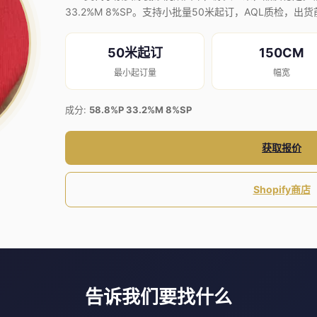
33.2%M 8%SP。支持小批量50米起订，AQL质检，出
50米起订
150CM
最小起订量
幅宽
成分:
58.8%P 33.2%M 8%SP
获取报价
Shopify商店
告诉我们要找什么