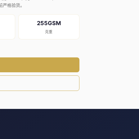
货前严格验货。
255GSM
克重