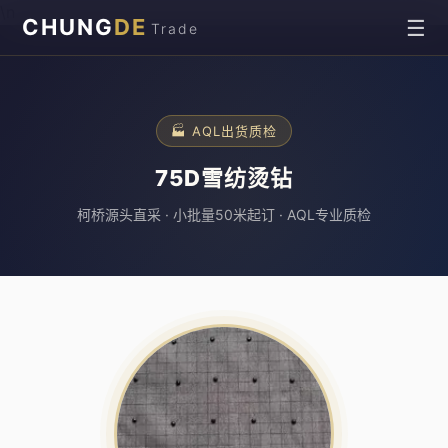
\n
CHUNG
DE
☰
Trade
🏭 AQL出货质检
75D雪纺烫钻
柯桥源头直采 · 小批量50米起订 · AQL专业质检