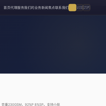
🇨🇳
🇺🇸
🇯🇵
首页
代理服务
我们的业务
新闻焦点
联系我们
克重230GSM，92%P 8%SP。支持小批