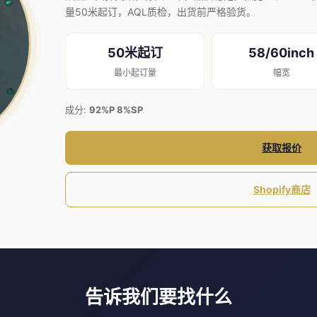
量50米起订，AQL质检，出货前严格验货。
50米起订
58/60inch
最小起订量
幅宽
成分:
92%P 8%SP
获取报价
Shopify商店
告诉我们要找什么