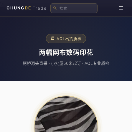
\n
☰
CHUNG
DE
Trade
🔍
🏭 AQL出货质检
两幅网布数码印花
柯桥源头直采 · 小批量50米起订 · AQL专业质检