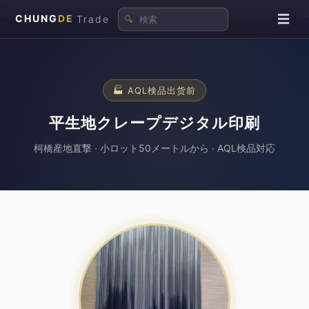
\n
☰
CHUNG
DE
Trade
🔍
🏭 AQL検品出货前
平生地クレープデジタル印刷
柯橋産地直撃 · 小ロット50メートルから · AQL検品対応