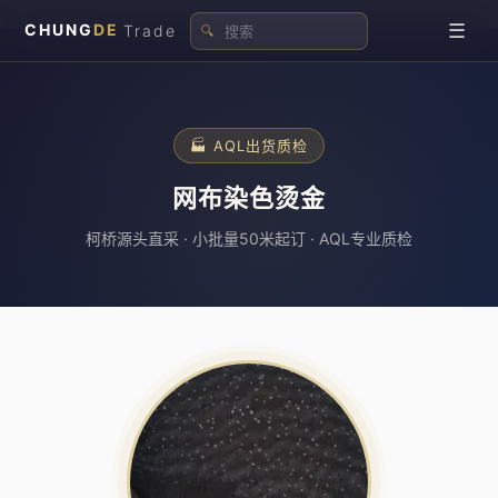
\n
☰
CHUNG
DE
Trade
🔍
🏭 AQL出货质检
网布染色烫金
柯桥源头直采 · 小批量50米起订 · AQL专业质检