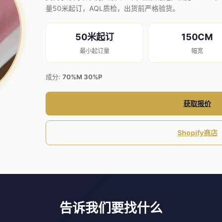
量50米起订，AQL质检，出货前严格验货。
50米起订
150CM
最小起订量
幅宽
成分:
70%M 30%P
获取报价
Shopify商店
告诉我们要找什么