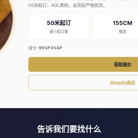
50米起订，AQL质检，出货前严格验货。
50米起订
155CM
最小起订量
幅宽
成分:
95%P 5%SP
获取报价
Shopify商店
告诉我们要找什么