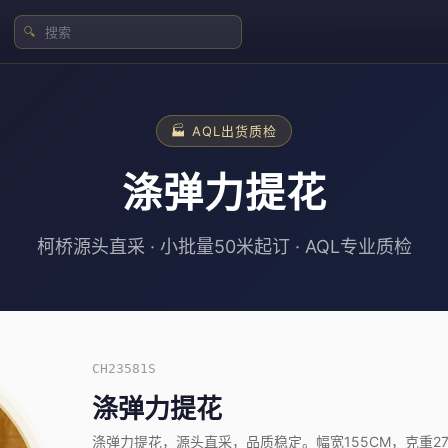
🔍
🏭 AQL出货质检
涤弹力提花
柯桥源头直采 · 小批量50米起订 · AQL专业质检
CH23581S
涤弹力提花
涤弹力提花，源头直采，品质稳定。幅宽155CM，克重270-