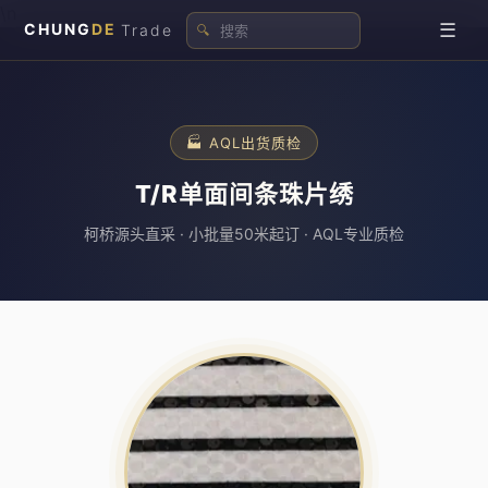
\n
☰
CHUNG
DE
Trade
🔍
🏭 AQL出货质检
T/R单面间条珠片绣
柯桥源头直采 · 小批量50米起订 · AQL专业质检