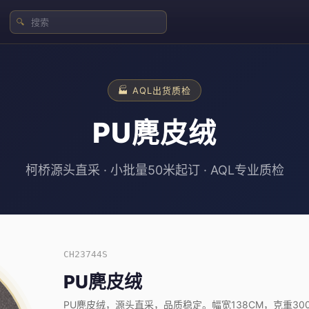
🔍
🏭 AQL出货质检
PU麂皮绒
柯桥源头直采 · 小批量50米起订 · AQL专业质检
CH23744S
PU麂皮绒
PU麂皮绒，源头直采，品质稳定。幅宽138CM，克重300-3