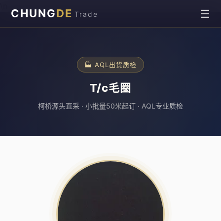
\n
CHUNG
DE
☰
Trade
🏭 AQL出货质检
T/c毛圈
柯桥源头直采 · 小批量50米起订 · AQL专业质检