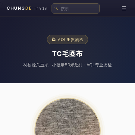
\n
☰
CHUNG
DE
Trade
🔍
🏭 AQL出货质检
TC毛圈布
柯桥源头直采 · 小批量50米起订 · AQL专业质检