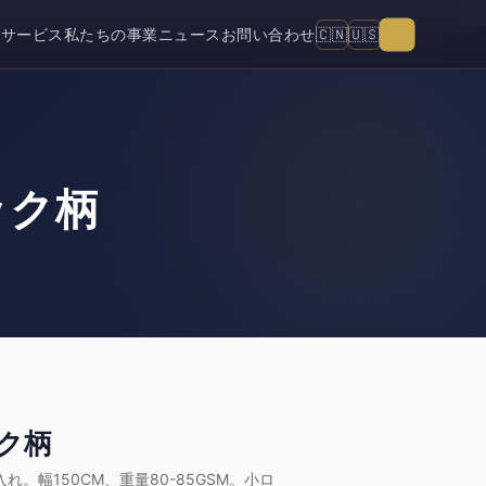
🇯🇵
🇨🇳
🇺🇸
ム
サービス
私たちの事業
ニュース
お問い合わせ
ック柄
ク柄
。幅150CM、重量80-85GSM。小ロ