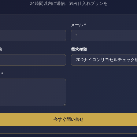
24時間以内に返信、独占仕入れプランを
メール *
信
需求種類
 *
今すぐ問い合せ