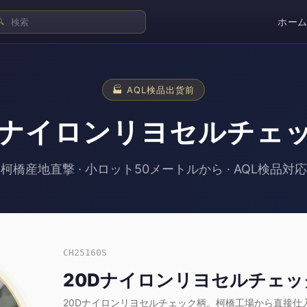
ホー
🔍
🏭 AQL検品出货前
Dナイロンリヨセルチェ
柯橋産地直撃 · 小ロット50メートルから · AQL検品対応
CH25160S
20Dナイロンリヨセルチェッ
20Dナイロンリヨセルチェック柄。柯橋工場から直接仕入れ