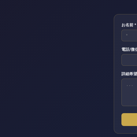
お名前 *
電話/微
詳細希望