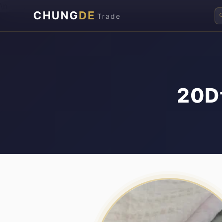
\n
CHUNG
DE
Trade
20